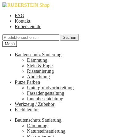
Zur
Zum
Navigation
Inhalt
FAQ
springen
springen
Kontakt
Ruberstein.de
Suche
Suchen
nach:
Menü
Bautenschutz Sanierung
Dämmung
Stein & Fuge
Risssanierung
Abdichtung
Putze Farben
Untergrundvorbereitung
Fassadengestaltung
Innenbeschichtung
Werkzeug / Zubehör
Fachliteratur
Bautenschutz Sanierung
Dämmung
Natursteinsanierung
Risssanierung