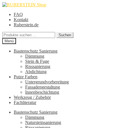
Zur
Zum
Navigation
Inhalt
FAQ
springen
springen
Kontakt
Ruberstein.de
Suche
Suchen
nach:
Menü
Bautenschutz Sanierung
Dämmung
Stein & Fuge
Risssanierung
Abdichtung
Putze Farben
Untergrundvorbereitung
Fassadengestaltung
Innenbeschichtung
Werkzeug / Zubehör
Fachliteratur
Bautenschutz Sanierung
Dämmung
Natursteinsanierung
Risssanierung