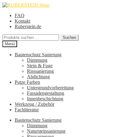
Zur
Zum
Navigation
Inhalt
FAQ
springen
springen
Kontakt
Ruberstein.de
Suche
Suchen
nach:
Menü
Bautenschutz Sanierung
Dämmung
Stein & Fuge
Risssanierung
Abdichtung
Putze Farben
Untergrundvorbereitung
Fassadengestaltung
Innenbeschichtung
Werkzeug / Zubehör
Fachliteratur
Bautenschutz Sanierung
Dämmung
Natursteinsanierung
Risssanierung