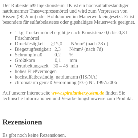
Der Ruberstein® Injektionsleim TK ist ein hochsulfatbeständiger
natriumarmer Trassverpressmörtel und wird zum Verpressen von
Rissen (>0,2mm) oder Hohlräumen im Mauerwerk eingesetzt. Er ist
besonders für sulfatbelastetes oder gipshaltiges Mauerwerk geeignet.
1 kg Trockenmörtel ergibt je nach Konsistenz 0,6 bis 0,8 l
Frischmörtel
Druckfestigkeit
>
15,0 N/mm² (nach 28 d)
Biegezugfestigkeit 2,3 N/mm² (nach 7d)
Schrumpfmaß 0,2 %
Größtkorn 0,1 mm
Verarbeitungszeit 30 – 45 min
hohes Fließvermögen
hochsulfatbeständig, natriumarm (HS/NA)
chromatarm gemäß Verordnung (EG) Nr. 1997/2006
Auf unserer Internetseite
www.spiralankersystem.de
finden Sie
technische Informationen und Verarbeitungshinweise zum Produkt.
Rezensionen
Es gibt noch keine Rezensionen.