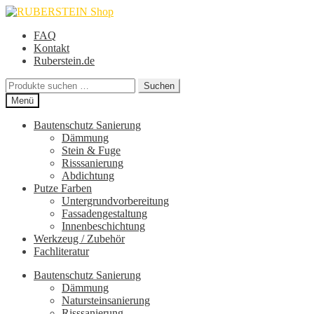
Zur
Zum
Navigation
Inhalt
FAQ
springen
springen
Kontakt
Ruberstein.de
Suche
Suchen
nach:
Menü
Bautenschutz Sanierung
Dämmung
Stein & Fuge
Risssanierung
Abdichtung
Putze Farben
Untergrundvorbereitung
Fassadengestaltung
Innenbeschichtung
Werkzeug / Zubehör
Fachliteratur
Bautenschutz Sanierung
Dämmung
Natursteinsanierung
Risssanierung