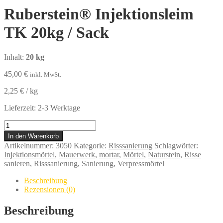
Ruberstein® Injektionsleim
TK 20kg / Sack
Inhalt:
20 kg
45,00
€
inkl. MwSt.
2,25
€
/
kg
Lieferzeit:
2-3 Werktage
Ruberstein®
Injektionsleim
In den Warenkorb
TK
Artikelnummer:
3050
Kategorie:
Risssanierung
Schlagwörter:
20kg
Injektionsmörtel
,
Mauerwerk
,
mortar
,
Mörtel
,
Naturstein
,
Risse
/
sanieren
,
Risssanierung
,
Sanierung
,
Verpressmörtel
Sack
Menge
Beschreibung
Rezensionen (0)
Beschreibung