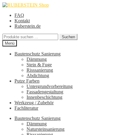
Zur
Zum
Navigation
Inhalt
FAQ
springen
springen
Kontakt
Ruberstein.de
Suche
Suchen
nach:
Menü
Bautenschutz Sanierung
Dämmung
Stein & Fuge
Risssanierung
Abdichtung
Putze Farben
Untergrundvorbereitung
Fassadengestaltung
Innenbeschichtung
Werkzeug / Zubehör
Fachliteratur
Bautenschutz Sanierung
Dämmung
Natursteinsanierung
Risssanierung