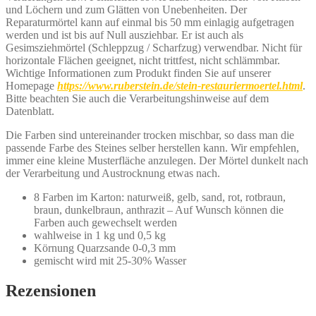
und Löchern und zum Glätten von Unebenheiten. Der
Reparaturmörtel kann auf einmal bis 50 mm einlagig aufgetragen
werden und ist bis auf Null ausziehbar. Er ist auch als
Gesimsziehmörtel (Schleppzug / Scharfzug) verwendbar. Nicht für
horizontale Flächen geeignet, nicht trittfest, nicht schlämmbar.
Wichtige Informationen zum Produkt finden Sie auf unserer
Homepage
https://www.ruberstein.de/stein-restauriermoertel.html
.
Bitte beachten Sie auch die Verarbeitungshinweise auf dem
Datenblatt.
Die Farben sind untereinander trocken mischbar, so dass man die
passende Farbe des Steines selber herstellen kann. Wir empfehlen,
immer eine kleine Musterfläche anzulegen. Der Mörtel dunkelt nach
der Verarbeitung und Austrocknung etwas nach.
8 Farben im Karton: naturweiß, gelb, sand, rot, rotbraun,
braun, dunkelbraun, anthrazit – Auf Wunsch können die
Farben auch gewechselt werden
wahlweise in 1 kg und 0,5 kg
Körnung Quarzsande 0-0,3 mm
gemischt wird mit 25-30% Wasser
Rezensionen