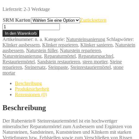
Lieferzeit:
2-3 Werktage
SRM Karton
Zurücksetzen
Steinrestauriermörtel
Reparaturset
In den Warenkorb
mit
Artikelnummer:
n. a.
Kategorie:
Natursteinsanierung
Schlagwörter:
8
Klinker ausbessern
,
Klinker reparieren
,
Klinker sanieren
,
Naturstein
verschiedenen
ausbessern
,
Naturstein füller
,
Naturstein reparieren
,
Farben
Natursteinsanierung
,
Reparaturmörtel
,
Reparaturspachtel
,
Menge
Restauriermörtel
,
Sandstein restaurieren
,
steen mortier
,
Steine
reparieren
,
Steinersatz
,
Steinpaste
,
Steinrestauriermörtel
,
stone
mortar
Beschreibung
Produktsicherheit
Rezensionen (0)
Beschreibung
Der Ruberstein® Steinrestauriermörtel ist ein hochwertiger
mineralischer Reparaturmörtel zum Ausbessern und Ergänzen von
Natursteinen, Sandsteinen, Kunststeinen und Klinkern mit starken
Vertiefungen bzw. Fehlstellen sowie zum Verschließen von Rissen