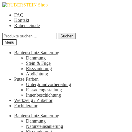
Zur
Zum
Navigation
Inhalt
FAQ
springen
springen
Kontakt
Ruberstein.de
Suche
Suchen
nach:
Menü
Bautenschutz Sanierung
Dämmung
Stein & Fuge
Risssanierung
Abdichtung
Putze Farben
Untergrundvorbereitung
Fassadengestaltung
Innenbeschichtung
Werkzeug / Zubehör
Fachliteratur
Bautenschutz Sanierung
Dämmung
Natursteinsanierung
Risssanierung