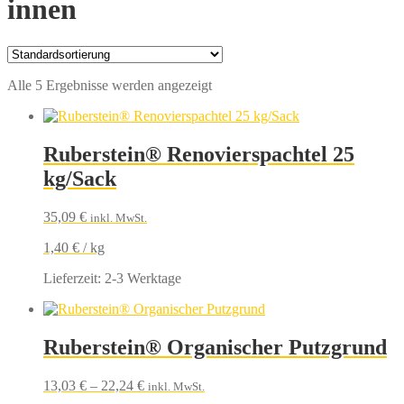
innen
Alle 5 Ergebnisse werden angezeigt
Ruberstein® Renovierspachtel 25
kg/Sack
35,09
€
inkl. MwSt.
1,40
€
/
kg
Lieferzeit:
2-3 Werktage
Ruberstein® Organischer Putzgrund
13,03
€
–
22,24
€
inkl. MwSt.