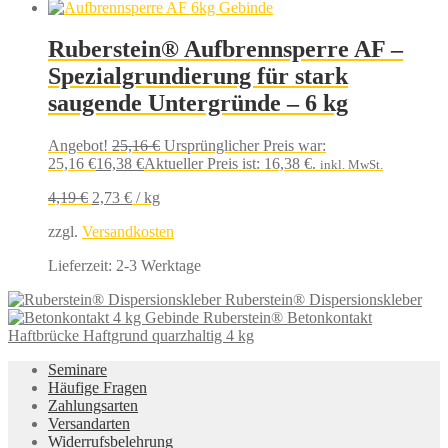
Ruberstein® Aufbrennsperre AF –
Spezialgrundierung für stark
saugende Untergründe – 6 kg
Angebot!
25,16
€
Ursprünglicher Preis war:
25,16 €
16,38
€
Aktueller Preis ist: 16,38 €.
inkl. MwSt.
4,19
€
2,73
€
/
kg
zzgl.
Versandkosten
Lieferzeit:
2-3 Werktage
Ruberstein® Dispersionskleber
Ruberstein® Betonkontakt
Haftbrücke Haftgrund quarzhaltig 4 kg
Seminare
Häufige Fragen
Zahlungsarten
Versandarten
Widerrufsbelehrung