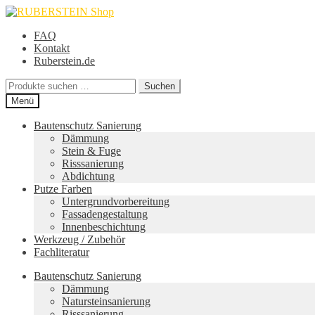
Zur
Zum
Navigation
Inhalt
FAQ
springen
springen
Kontakt
Ruberstein.de
Suche
Suchen
nach:
Menü
Bautenschutz Sanierung
Dämmung
Stein & Fuge
Risssanierung
Abdichtung
Putze Farben
Untergrundvorbereitung
Fassadengestaltung
Innenbeschichtung
Werkzeug / Zubehör
Fachliteratur
Bautenschutz Sanierung
Dämmung
Natursteinsanierung
Risssanierung