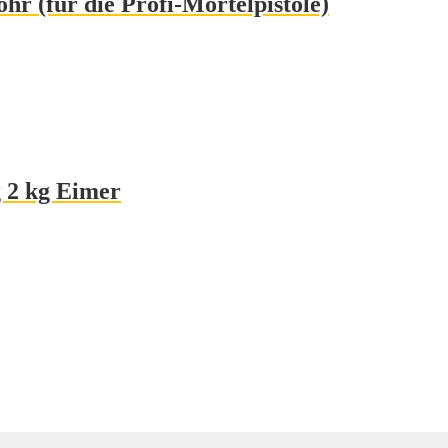
hr (für die Profi-Mörtelpistole)
g 2 kg Eimer