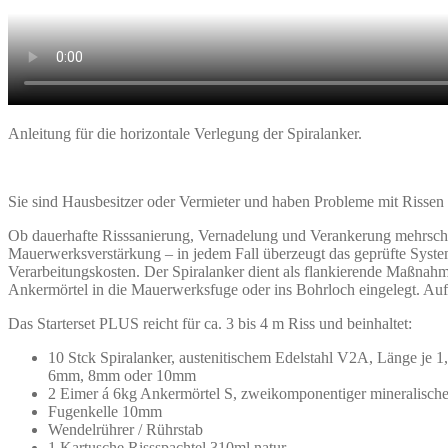
Anleitung für die horizontale Verlegung der Spiralanker.
Sie sind Hausbesitzer oder Vermieter und haben Probleme mit Rissen
Ob dauerhafte Risssanierung, Vernadelung und Verankerung mehrschal
Mauerwerksverstärkung – in jedem Fall überzeugt das geprüfte System
Verarbeitungskosten. Der Spiralanker dient als flankierende Maßna
Ankermörtel in die Mauerwerksfuge oder ins Bohrloch eingelegt. Auf 
Das Starterset PLUS reicht für ca. 3 bis 4 m Riss und beinhaltet:
10 Stck Spiralanker, austenitischem Edelstahl V2A, Länge je 
6mm, 8mm oder 10mm
2 Eimer á 6kg Ankermörtel S, zweikomponentiger mineralischer
Fugenkelle 10mm
Wendelrührer / Rührstab
1 Kartusche Rissspachtel 310ml natur