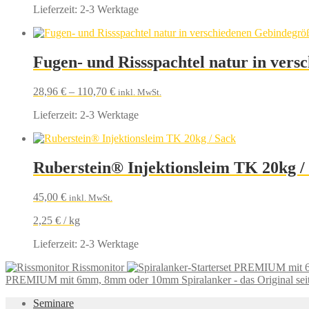
Lieferzeit:
2-3 Werktage
Fugen- und Rissspachtel natur in ver
28,96
€
–
110,70
€
inkl. MwSt.
Lieferzeit:
2-3 Werktage
Ruberstein® Injektionsleim TK 20kg /
45,00
€
inkl. MwSt.
2,25
€
/
kg
Lieferzeit:
2-3 Werktage
Rissmonitor
PREMIUM mit 6mm, 8mm oder 10mm Spiralanker - das Original seit 20
Seminare