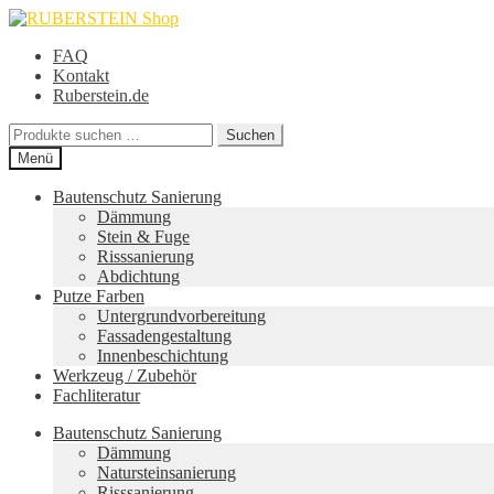
Zur
Zum
Navigation
Inhalt
FAQ
springen
springen
Kontakt
Ruberstein.de
Suche
Suchen
nach:
Menü
Bautenschutz Sanierung
Dämmung
Stein & Fuge
Risssanierung
Abdichtung
Putze Farben
Untergrundvorbereitung
Fassadengestaltung
Innenbeschichtung
Werkzeug / Zubehör
Fachliteratur
Bautenschutz Sanierung
Dämmung
Natursteinsanierung
Risssanierung