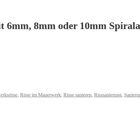
t 6mm, 8mm oder 10mm Spiralank
rksrisse
,
Risse im Mauerwerk
,
Risse sanieren
,
Risssanierung
,
Sanieru