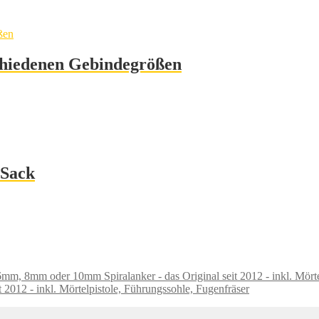
schiedenen Gebindegrößen
 Sack
12 - inkl. Mörtelpistole, Führungssohle, Fugenfräser