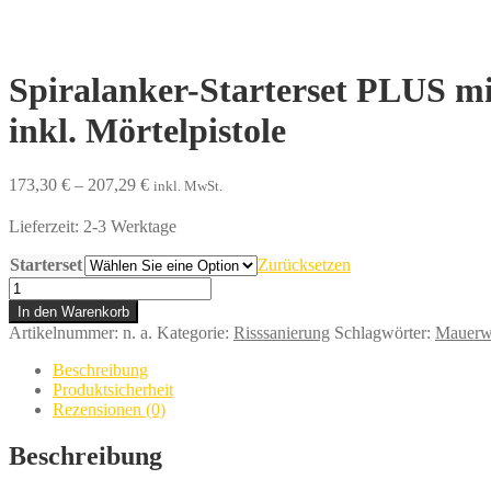
Spiralanker-Starterset PLUS mi
inkl. Mörtelpistole
173,30
€
–
207,29
€
inkl. MwSt.
Lieferzeit:
2-3 Werktage
Starterset
Zurücksetzen
Spiralanker-
Starterset
In den Warenkorb
PLUS
Artikelnummer:
n. a.
Kategorie:
Risssanierung
Schlagwörter:
Mauerwe
mit
6mm,
Beschreibung
8mm
Produktsicherheit
oder
Rezensionen (0)
10mm
Spiralanker
Beschreibung
-
das