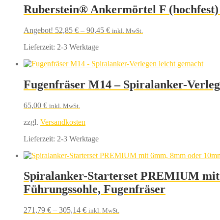
Ruberstein® Ankermörtel F (hochfest)
Angebot!
52,85
€
–
90,45
€
inkl. MwSt.
Lieferzeit:
2-3 Werktage
Fugenfräser M14 – Spiralanker-Verleg
65,00
€
inkl. MwSt.
zzgl.
Versandkosten
Lieferzeit:
2-3 Werktage
Spiralanker-Starterset PREMIUM mit 6
Führungssohle, Fugenfräser
271,79
€
–
305,14
€
inkl. MwSt.