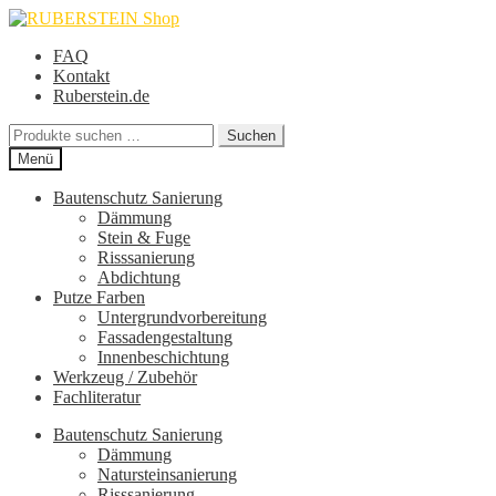
Zur
Zum
Navigation
Inhalt
FAQ
springen
springen
Kontakt
Ruberstein.de
Suche
Suchen
nach:
Menü
Bautenschutz Sanierung
Dämmung
Stein & Fuge
Risssanierung
Abdichtung
Putze Farben
Untergrundvorbereitung
Fassadengestaltung
Innenbeschichtung
Werkzeug / Zubehör
Fachliteratur
Bautenschutz Sanierung
Dämmung
Natursteinsanierung
Risssanierung